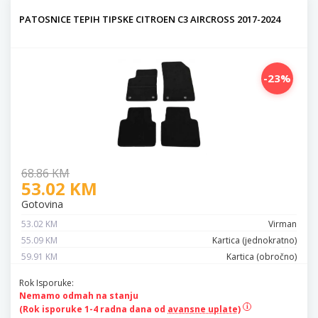
PATOSNICE TEPIH TIPSKE CITROEN C3 AIRCROSS 2017-2024
-23%
68.86 KM
53.02 KM
Gotovina
53.02 KM
Virman
55.09 KM
Kartica (jednokratno)
59.91 KM
Kartica (obročno)
Rok Isporuke:
Nemamo odmah na stanju
(Rok isporuke 1-4 radna dana od
avansne uplate)