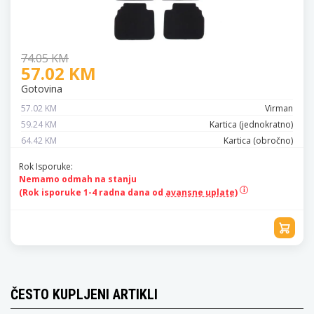
74.05 KM
57.02 KM
Gotovina
57.02 KM
Virman
59.24 KM
Kartica (jednokratno)
64.42 KM
Kartica (obročno)
Rok Isporuke:
Nemamo odmah na stanju
(Rok isporuke 1-4 radna dana od
avansne uplate)
ČESTO KUPLJENI ARTIKLI