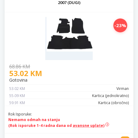
2007 (DUGI)
-23%
68.86 KM
53.02 KM
Gotovina
53.02 KM
Virman
55.09 KM
Kartica (jednokratno)
59.91 KM
Kartica (obročno)
Rok Isporuke:
Nemamo odmah na stanju
(Rok isporuke 1-4 radna dana od
avansne uplate)