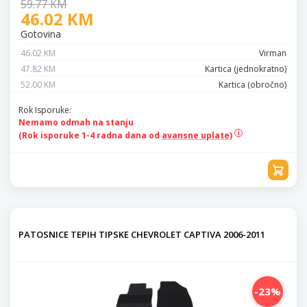
59.77 KM
46.02 KM
Gotovina
46.02 KM
Virman
47.82 KM
Kartica (jednokratno)
52.00 KM
Kartica (obročno)
Rok Isporuke:
Nemamo odmah na stanju
(Rok isporuke 1-4 radna dana od
avansne uplate)
PATOSNICE TEPIH TIPSKE CHEVROLET CAPTIVA 2006-2011
-23%