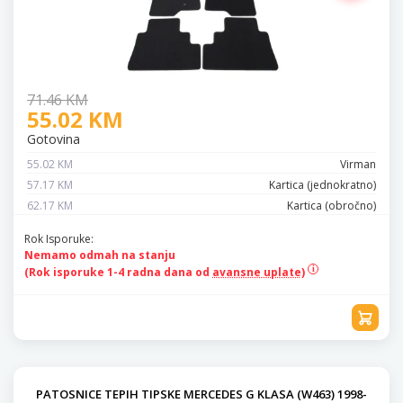
71.46 KM
55.02 KM
Gotovina
55.02 KM
Virman
57.17 KM
Kartica (jednokratno)
62.17 KM
Kartica (obročno)
Rok Isporuke:
Nemamo odmah na stanju
(Rok isporuke 1-4 radna dana od
avansne uplate)
PATOSNICE TEPIH TIPSKE MERCEDES G KLASA (W463) 1998-