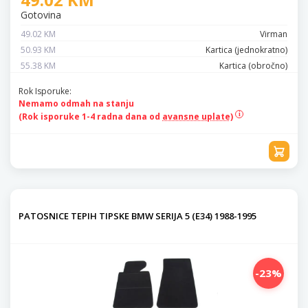
Gotovina
49.02 KM
Virman
50.93 KM
Kartica (jednokratno)
55.38 KM
Kartica (obročno)
Rok Isporuke:
Nemamo odmah na stanju
(Rok isporuke 1-4 radna dana od
avansne uplate)
PATOSNICE TEPIH TIPSKE BMW SERIJA 5 (E34) 1988-1995
-23%