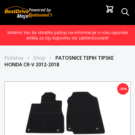
Powered by
Maja
Molimo Vas da obratite pažnju na informacije o roku isporuke
artikla za čiju kupovinu ste zainteresovani!!
Početna
•
Shop
•
PATOSNICE TEPIH TIPSKE
HONDA CR-V 2012-2018
-23%