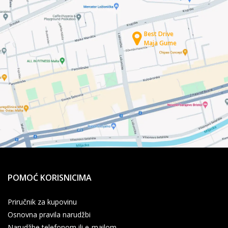
Best Drive
Maja Gume
POMOĆ KORISNICIMA
Priručnik za kupovinu
Osnovna pravila narudžbi
Narudžbe telefonom ili e-mailom