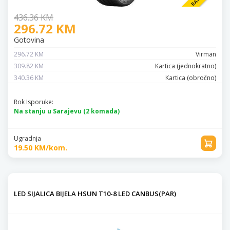
436.36 KM
296.72 KM
Gotovina
296.72 KM
Virman
309.82 KM
Kartica (jednokratno)
340.36 KM
Kartica (obročno)
Rok Isporuke:
Na stanju u Sarajevu (2 komada)
Ugradnja
19.50 KM/kom.
LED SIJALICA BIJELA HSUN T10-8 LED CANBUS(PAR)