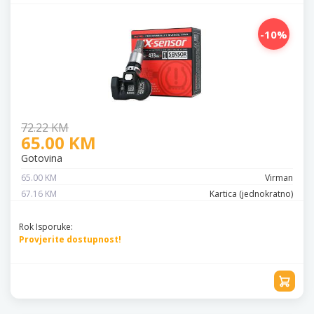
-10%
72.22 KM
65.00 KM
Gotovina
65.00 KM
Virman
67.16 KM
Kartica (jednokratno)
Rok Isporuke:
Provjerite dostupnost!