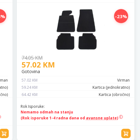
3%
-23%
74.05 KM
57.02 KM
Gotovina
rman
57.02 KM
Virman
atno)
59.24 KM
Kartica (jednokratno)
očno)
64.42 KM
Kartica (obročno)
Rok Isporuke:
Nemamo odmah na stanju
(Rok isporuke 1-4 radna dana od
avansne uplate)