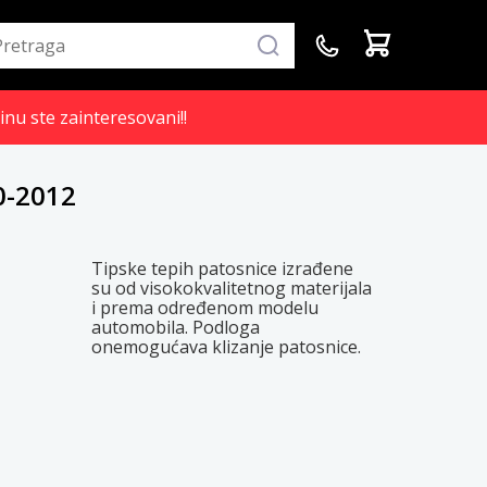
inu ste zainteresovani!!
0-2012
Tipske tepih patosnice izrađene
su od visokokvalitetnog materijala
i prema određenom modelu
automobila. Podloga
onemogućava klizanje patosnice.