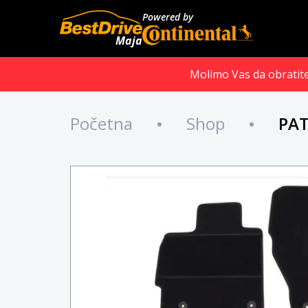
Powered by
Maja
Molimo Vas da obratite 
Početna
•
Shop
•
PAT