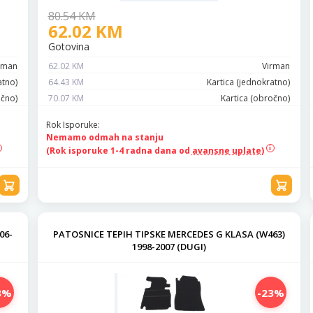
80.54 KM
62.02 KM
Gotovina
rman
62.02 KM
Virman
atno)
64.43 KM
Kartica (jednokratno)
očno)
70.07 KM
Kartica (obročno)
Rok Isporuke:
Nemamo odmah na stanju
(Rok isporuke 1-4 radna dana od
avansne uplate)
06-
PATOSNICE TEPIH TIPSKE MERCEDES G KLASA (W463)
1998-2007 (DUGI)
3%
-23%