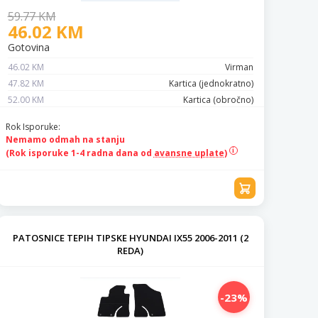
59.77 KM
46.02 KM
Gotovina
46.02 KM
Virman
47.82 KM
Kartica (jednokratno)
52.00 KM
Kartica (obročno)
Rok Isporuke:
Nemamo odmah na stanju
(Rok isporuke 1-4 radna dana od
avansne uplate)
PATOSNICE TEPIH TIPSKE HYUNDAI IX55 2006-2011 (2
REDA)
-23%