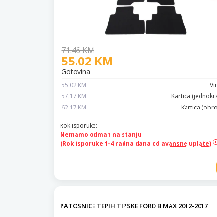
71.46 KM
55.02 KM
Gotovina
55.02 KM
Vi
57.17 KM
Kartica (jednokr
62.17 KM
Kartica (obr
Rok Isporuke:
Nemamo odmah na stanju
(Rok isporuke 1-4 radna dana od
avansne uplate)
PATOSNICE TEPIH TIPSKE FORD B MAX 2012-2017