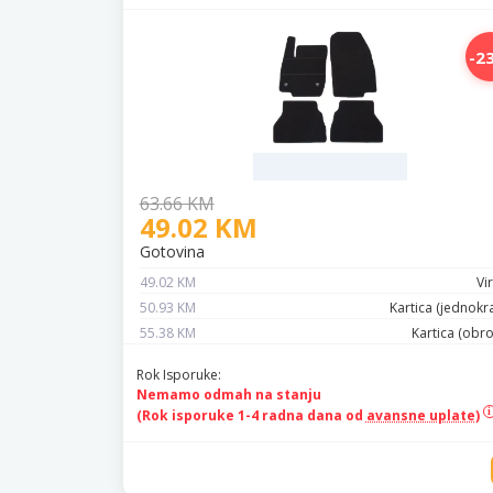
-2
63.66 KM
49.02 KM
Gotovina
49.02 KM
Vi
50.93 KM
Kartica (jednokr
55.38 KM
Kartica (obr
Rok Isporuke:
Nemamo odmah na stanju
(Rok isporuke 1-4 radna dana od
avansne uplate)