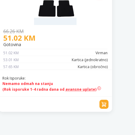
66.26 KM
51.02 KM
Gotovina
51.02 KM
Virman
53.01 KM
Kartica (jednokratno)
57.65 KM
Kartica (obročno)
Rok Isporuke:
Nemamo odmah na stanju
(Rok isporuke 1-4 radna dana od
avansne uplate)