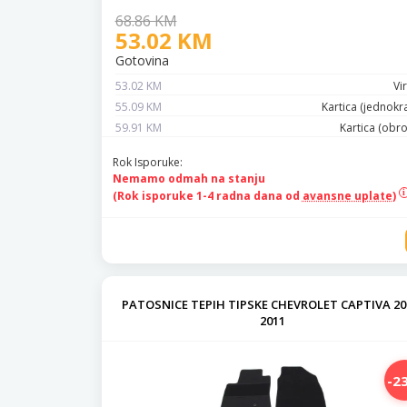
68.86 KM
53.02 KM
Gotovina
53.02 KM
Vi
55.09 KM
Kartica (jednokr
59.91 KM
Kartica (obr
Rok Isporuke:
Nemamo odmah na stanju
(Rok isporuke 1-4 radna dana od
avansne uplate)
PATOSNICE TEPIH TIPSKE CHEVROLET CAPTIVA 20
2011
-2