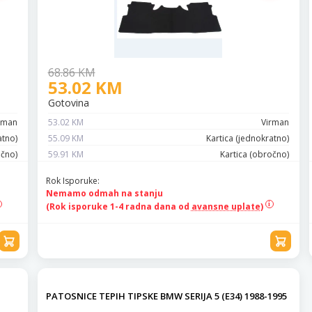
68.86 KM
53.02 KM
Gotovina
rman
53.02 KM
Virman
atno)
55.09 KM
Kartica (jednokratno)
očno)
59.91 KM
Kartica (obročno)
Rok Isporuke:
Nemamo odmah na stanju
(Rok isporuke 1-4 radna dana od
avansne uplate)
PATOSNICE TEPIH TIPSKE BMW SERIJA 5 (E34) 1988-1995