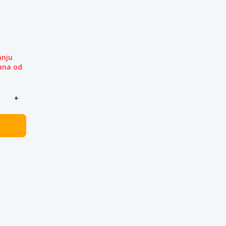
nju
ana od