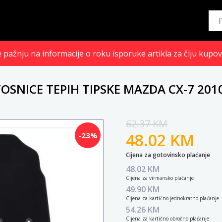
pažnju na informacije o roku isporuke artikla za čiju kupov
OSNICE TEPIH TIPSKE MAZDA CX-7 201
62.37 KM
48.02 KM
-23%
Cijena za gotovinsko plaćanje
48.02 KM
Cijena za virmansko plaćanje
49.90 KM
Cijena za kartično jednokratno plaćanje
54.26 KM
Cijena za kartično obročno plaćanje