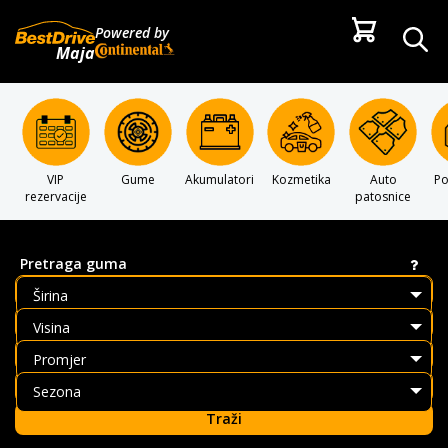
Powered by
Maja
VIP
Gume
Akumulatori
Kozmetika
Auto
P
rezervacije
patosnice
Pretraga guma
Širina
Visina
Promjer
Sezona
Traži