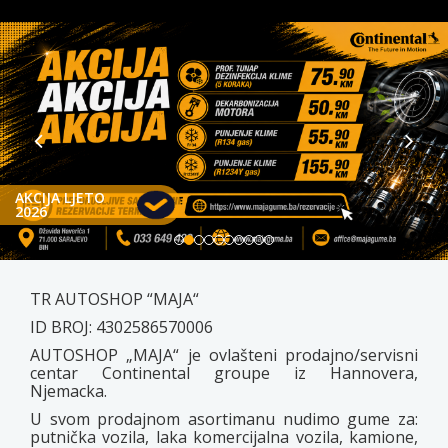
AKCIJA LJETO
2026
TR AUTOSHOP “MAJA“
ID BROJ: 4302586570006
AUTOSHOP „MAJA“ je ovlašteni prodajno/servisni
centar Continental groupe iz Hannovera,
Njemacka.
U svom prodajnom asortimanu nudimo gume za:
putnička vozila, laka komercijalna vozila, kamione,