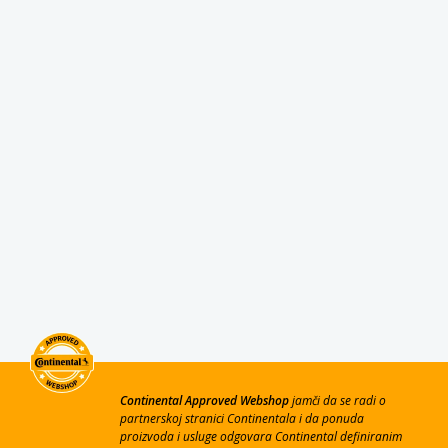
Continental Approved Webshop
jamči da se radi o
partnerskoj stranici Continentala i da ponuda
proizvoda i usluge odgovara Continental definiranim