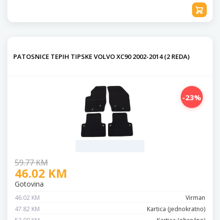
PATOSNICE TEPIH TIPSKE VOLVO XC90 2002-2014 (2 REDA)
-23%
59.77 KM
46.02 KM
Gotovina
46.02 KM
Virman
47.82 KM
Kartica (jednokratno)