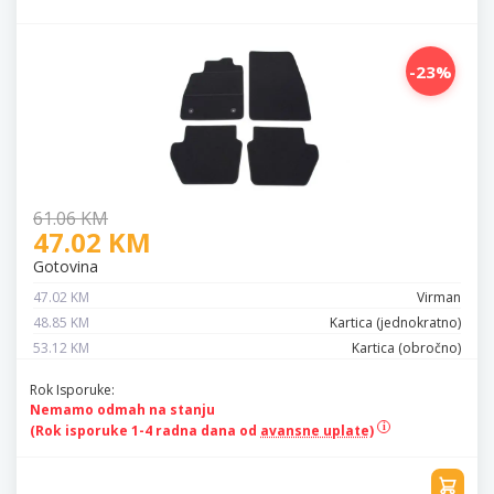
-23%
61.06 KM
47.02 KM
Gotovina
47.02 KM
Virman
48.85 KM
Kartica (jednokratno)
53.12 KM
Kartica (obročno)
Rok Isporuke:
Nemamo odmah na stanju
(Rok isporuke 1-4 radna dana od
avansne uplate)