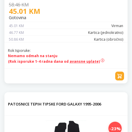
58.46 KM
45.01 KM
Gotovina
45.01 KM
Virman
46.77 KM
Kartica (jednokratno)
50.86 KM
Kartica (obročno)
Rok Isporuke:
Nemamo odmah na stanju
(Rok isporuke 1-4 radna dana od
avansne uplate)
PATOSNICE TEPIH TIPSKE FORD GALAXY 1995-2006
-23%