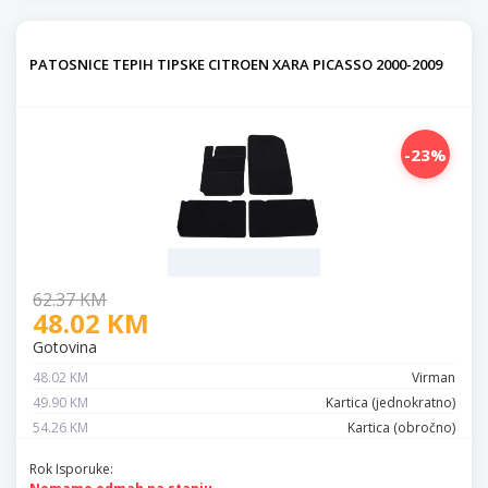
PATOSNICE TEPIH TIPSKE CITROEN XARA PICASSO 2000-2009
-23%
62.37 KM
48.02 KM
Gotovina
48.02 KM
Virman
49.90 KM
Kartica (jednokratno)
54.26 KM
Kartica (obročno)
Rok Isporuke: