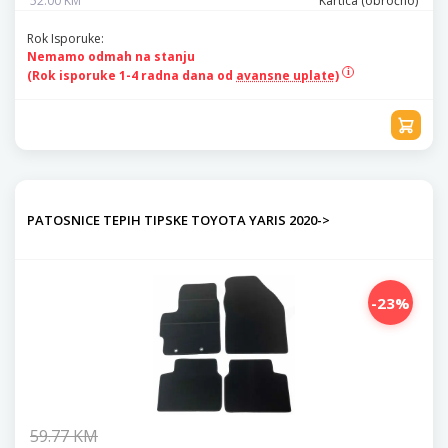
52.00 KM
Kartica (obročno)
Rok Isporuke:
Nemamo odmah na stanju
(Rok isporuke 1-4 radna dana od
avansne uplate)
PATOSNICE TEPIH TIPSKE TOYOTA YARIS 2020->
-23%
59.77 KM