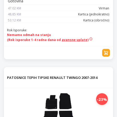
Gotovina
47.02 KM
Virman
48.85 KM
Kartica (jednokratno)
53.12 KM
Kartica (obročno)
Rok Isporuke:
Nemamo odmah na stanju
(Rok isporuke 1-4 radna dana od
avansne uplate)
PATOSNICE TEPIH TIPSKE RENAULT TWINGO 2007-2014
-23%