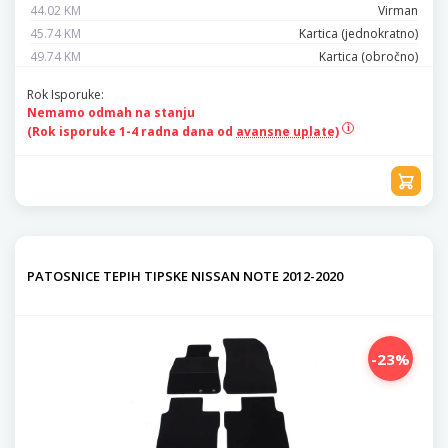
44.02 KM
Virman
45.74 KM
Kartica (jednokratno)
49.74 KM
Kartica (obročno)
Rok Isporuke:
Nemamo odmah na stanju
(Rok isporuke 1-4 radna dana od
avansne uplate)
PATOSNICE TEPIH TIPSKE NISSAN NOTE 2012-2020
-23%