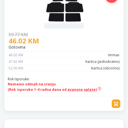
59.77 KM
46.02 KM
Gotovina
46.02 KM
Virman
47.82 KM
Kartica (jednokratno)
52.00 KM
Kartica (obročno)
Rok Isporuke:
Nemamo odmah na stanju
(Rok isporuke 1-4 radna dana od
avansne uplate)