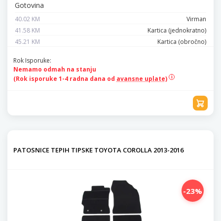
Gotovina
40.02 KM
Virman
41.58 KM
Kartica (jednokratno)
45.21 KM
Kartica (obročno)
Rok Isporuke:
Nemamo odmah na stanju
(Rok isporuke 1-4 radna dana od
avansne uplate)
PATOSNICE TEPIH TIPSKE TOYOTA COROLLA 2013-2016
-23%