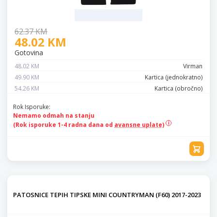
62.37 KM
48.02 KM
Gotovina
48.02 KM
Virman
49.90 KM
Kartica (jednokratno)
54.26 KM
Kartica (obročno)
Rok Isporuke:
Nemamo odmah na stanju
(Rok isporuke 1-4 radna dana od
avansne uplate)
PATOSNICE TEPIH TIPSKE MINI COUNTRYMAN (F60) 2017-2023