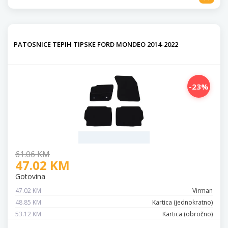
PATOSNICE TEPIH TIPSKE FORD MONDEO 2014-2022
-23%
61.06 KM
47.02 KM
Gotovina
47.02 KM
Virman
48.85 KM
Kartica (jednokratno)
53.12 KM
Kartica (obročno)