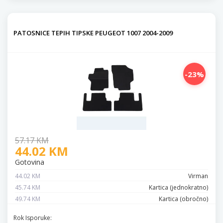
PATOSNICE TEPIH TIPSKE PEUGEOT 1007 2004-2009
-23%
57.17 KM
44.02 KM
Gotovina
44.02 KM
Virman
45.74 KM
Kartica (jednokratno)
49.74 KM
Kartica (obročno)
Rok Isporuke: