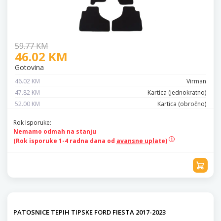
59.77 KM
46.02 KM
Gotovina
46.02 KM
Virman
47.82 KM
Kartica (jednokratno)
52.00 KM
Kartica (obročno)
Rok Isporuke:
Nemamo odmah na stanju
(Rok isporuke 1-4 radna dana od
avansne uplate)
PATOSNICE TEPIH TIPSKE FORD FIESTA 2017-2023