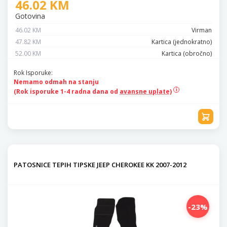
46.02 KM
Gotovina
46.02 KM
Virman
47.82 KM
Kartica (jednokratno)
52.00 KM
Kartica (obročno)
Rok Isporuke:
Nemamo odmah na stanju
(Rok isporuke 1-4 radna dana od
avansne uplate)
PATOSNICE TEPIH TIPSKE JEEP CHEROKEE KK 2007-2012
-23%