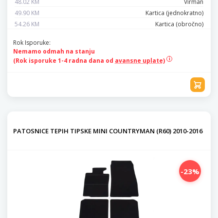
48.02 KM
Virman
49.90 KM
Kartica (jednokratno)
54.26 KM
Kartica (obročno)
Rok Isporuke:
Nemamo odmah na stanju
(Rok isporuke 1-4 radna dana od
avansne uplate)
PATOSNICE TEPIH TIPSKE MINI COUNTRYMAN (R60) 2010-2016
-23%