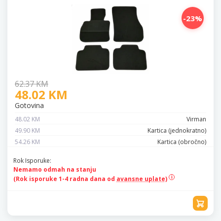
-23%
62.37 KM
48.02 KM
Gotovina
48.02 KM
Virman
49.90 KM
Kartica (jednokratno)
54.26 KM
Kartica (obročno)
Rok Isporuke:
Nemamo odmah na stanju
(Rok isporuke 1-4 radna dana od
avansne uplate)