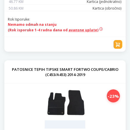
46.77 KM
Kartica (jednokratno)
50.86 KM
Kartica (obročno)
Rok Isporuke:
Nemamo odmah na stanju
(Rok isporuke 1-4 radna dana od
avansne uplate)
PATOSNICE TEPIH TIPSKE SMART FORTWO COUPE/CABRIO
(C453/A453) 2014-2019
-23%