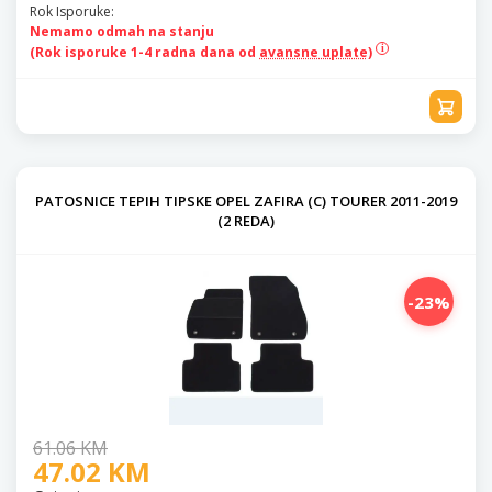
Rok Isporuke:
Nemamo odmah na stanju
(Rok isporuke 1-4 radna dana od
avansne uplate)
PATOSNICE TEPIH TIPSKE OPEL ZAFIRA (C) TOURER 2011-2019
(2 REDA)
-23%
61.06 KM
47.02 KM