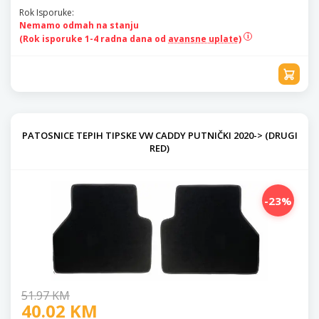
Rok Isporuke:
Nemamo odmah na stanju
(Rok isporuke 1-4 radna dana od
avansne uplate)
PATOSNICE TEPIH TIPSKE VW CADDY PUTNIČKI 2020-> (DRUGI
RED)
-23%
51.97 KM
40.02 KM