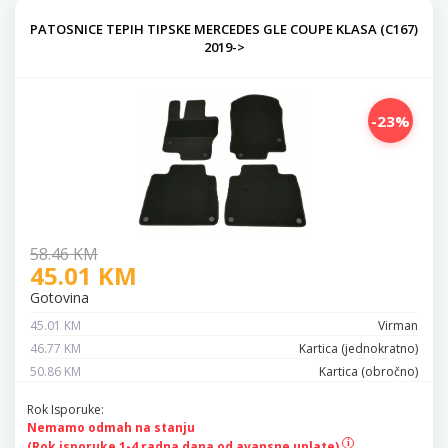
PATOSNICE TEPIH TIPSKE MERCEDES GLE COUPE KLASA (C167)
2019->
-23%
58.46 KM
45.01 KM
Gotovina
45.01 KM
Virman
46.77 KM
Kartica (jednokratno)
50.86 KM
Kartica (obročno)
Rok Isporuke:
Nemamo odmah na stanju
(Rok isporuke 1-4 radna dana od
avansne uplate)