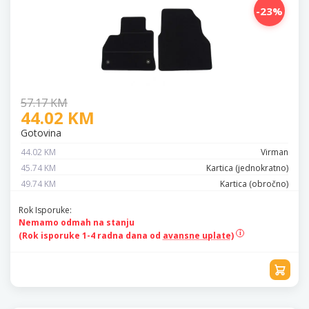
-23%
57.17 KM
44.02 KM
Gotovina
44.02 KM
Virman
45.74 KM
Kartica (jednokratno)
49.74 KM
Kartica (obročno)
Rok Isporuke:
Nemamo odmah na stanju
(Rok isporuke 1-4 radna dana od
avansne uplate)