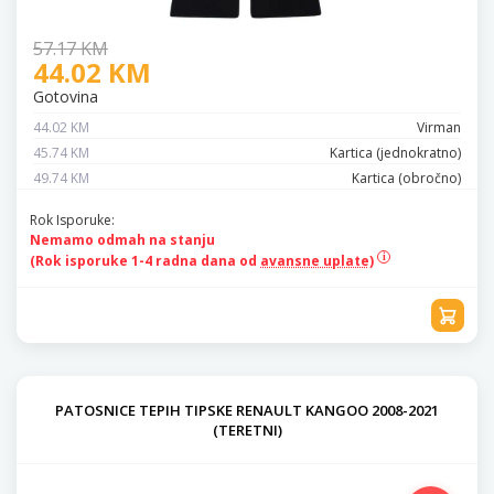
57.17 KM
44.02 KM
Gotovina
44.02 KM
Virman
45.74 KM
Kartica (jednokratno)
49.74 KM
Kartica (obročno)
Rok Isporuke:
Nemamo odmah na stanju
(Rok isporuke 1-4 radna dana od
avansne uplate)
PATOSNICE TEPIH TIPSKE RENAULT KANGOO 2008-2021
(TERETNI)