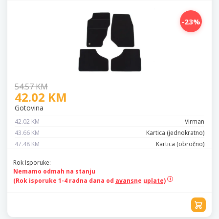
-23%
54.57 KM
42.02 KM
Gotovina
42.02 KM
Virman
43.66 KM
Kartica (jednokratno)
47.48 KM
Kartica (obročno)
Rok Isporuke:
Nemamo odmah na stanju
(Rok isporuke 1-4 radna dana od
avansne uplate)