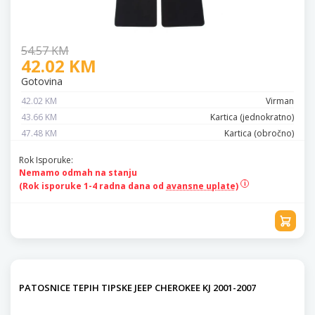
54.57 KM
42.02 KM
Gotovina
42.02 KM
Virman
43.66 KM
Kartica (jednokratno)
47.48 KM
Kartica (obročno)
Rok Isporuke:
Nemamo odmah na stanju
(Rok isporuke 1-4 radna dana od
avansne uplate)
PATOSNICE TEPIH TIPSKE JEEP CHEROKEE KJ 2001-2007