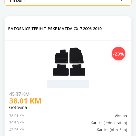
PATOSNICE TEPIH TIPSKE MAZDA CX-7 2006-2010
-23%
49.37 KM
38.01 KM
Gotovina
38.01 KM
Virman
39.50 KM
Kartica (jednokratno)
42.95 KM
Kartica (obročno)