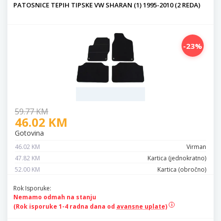
PATOSNICE TEPIH TIPSKE VW SHARAN (1) 1995-2010 (2 REDA)
-23%
59.77 KM
46.02 KM
Gotovina
46.02 KM
Virman
47.82 KM
Kartica (jednokratno)
52.00 KM
Kartica (obročno)
Rok Isporuke:
Nemamo odmah na stanju
(Rok isporuke 1-4 radna dana od
avansne uplate)