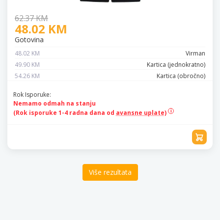
62.37 KM
48.02 KM
Gotovina
48.02 KM
Virman
49.90 KM
Kartica (jednokratno)
54.26 KM
Kartica (obročno)
Rok Isporuke:
Nemamo odmah na stanju
(Rok isporuke 1-4 radna dana od
avansne uplate)
Više rezultata