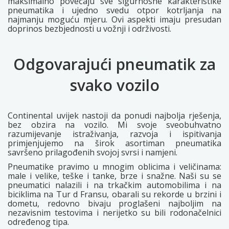
maksimalno povećaju sve sigurnosne karakteristike
pneumatika i ujedno svedu otpor kotrljanja na
najmanju moguću mjeru. Ovi aspekti imaju presudan
doprinos bezbjednosti u vožnji i održivosti.
Odgovarajući pneumatik za
svako vozilo
Continental uvijek nastoji da ponudi najbolja rješenja,
bez obzira na vozilo. Mi svoje sveobuhvatno
razumijevanje istraživanja, razvoja i ispitivanja
primjenjujemo na širok asortiman pneumatika
savršeno prilagođenih svojoj svrsi i namjeni.
Pneumatike pravimo u mnogim oblicima i veličinama:
male i velike, teške i tanke, brze i snažne. Naši su se
pneumatici nalazili i na trkačkim automobilima i na
biciklima na Tur d Fransu, obarali su rekorde u brzini i
dometu, redovno bivaju proglašeni najboljim na
nezavisnim testovima i nerijetko su bili rodonačelnici
određenog tipa.