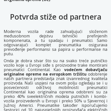
Potvrda stiže od partnera
Moderna vozila rade zahvaljujući složenom
međusobnom dejstvu tehnički prefinjenih
komponenata, a tu spadaju i pneumatici. Samo
odgovarajući komplet pneumatika osigurava
prevođenje performansi sa papira u performanse na
putu.
Onda je dobra stvar što su na svako treće putničko
vozilo koje u Evropi siđe s proizvodne trake montirani
pneumatici Continental. Kao
vodećem dobavljaču
originalne opreme na evropskom tržištu
odobrenje
naših partnera predstavlja znak izvanrednog kvaliteta
proizvoda. Naši uspjesi na ovom polju ogledaju se i u
posvećenosti održivoj mobilnosti: pneumatici
Continental kao originalna oprema odobreni su za
preko 40% sveelektričnih modela putničkih i kombi-
vozila proizvedenih u Evropi i preko 50% u Sjevernoj i
Južnoj Americi. Pneumatike također isporučujemo
šestorici od 10 najuspješnijih proizvođača električnih