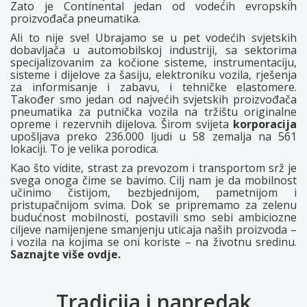
Zato je Continental jedan od vodećih evropskih
proizvođača pneumatika.
Ali to nije sve! Ubrajamo se u pet vodećih svjetskih
dobavljača u automobilskoj industriji, sa sektorima
specijalizovanim za kočione sisteme, instrumentaciju,
sisteme i dijelove za šasiju, elektroniku vozila, rješenja
za informisanje i zabavu, i tehničke elastomere.
Također smo jedan od najvećih svjetskih proizvođača
pneumatika za putnička vozila na tržištu originalne
opreme i rezervnih dijelova. Širom svijeta
korporacija
upošljava preko 236.000 ljudi u 58 zemalja na 561
lokaciji. To je velika porodica.
Kao što vidite, strast za prevozom i transportom srž je
svega onoga čime se bavimo. Cilj nam je da mobilnost
učinimo čistijom, bezbjednijom, pametnijom i
pristupačnijom svima. Dok se pripremamo za zelenu
budućnost mobilnosti, postavili smo sebi ambiciozne
ciljeve namijenjene smanjenju uticaja naših proizvoda –
i vozila na kojima se oni koriste – na životnu sredinu.
Saznajte više ovdje.
Tradicija i napredak