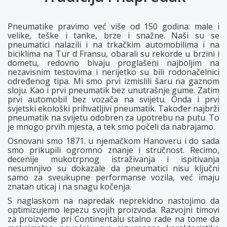
Pneumatike pravimo već više od 150 godina: male i
velike, teške i tanke, brze i snažne. Naši su se
pneumatici nalazili i na trkačkim automobilima i na
biciklima na Tur d Fransu, obarali su rekorde u brzini i
dometu, redovno bivaju proglašeni najboljim na
nezavisnim testovima i nerijetko su bili rodonačelnici
određenog tipa. Mi smo prvi izmislili šaru na gaznom
sloju. Kao i prvi pneumatik bez unutrašnje gume. Zatim
prvi automobil bez vozača na svijetu. Onda i prvi
svjetski ekološki prihvatljivi pneumatik. Također najbrži
pneumatik na svijetu odobren za upotrebu na putu. To
je mnogo prvih mjesta, a tek smo počeli da nabrajamo.
Osnovani smo 1871. u njemačkom Hanoveru i do sada
smo prikupili ogromno znanje i stručnost. Recimo,
decenije mukotrpnog istraživanja i ispitivanja
nesumnjivo su dokazale da pneumatici nisu ključni
samo za sveukupne performanse vozila, već imaju
znatan uticaj i na snagu kočenja.
S naglaskom na napredak neprekidno nastojimo da
optimizujemo lepezu svojih proizvoda. Razvojni timovi
za proizvode pri Continentalu stalno rade na tome da