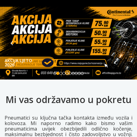
AKCIJA LJETO
2026
Mi vas održavamo u pokretu
Pneumatici su ključna tačka kontakta između vozila i
kolovoza. Mi naporno radimo kako bismo vašim
pneumaticima uvijek obezbijedili odlično kočenje,
maksimalnu bezbjednost i čisto zadovoljstvo u vožnji.