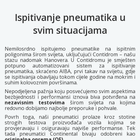
Ispitivanje pneumatika u
svim situacijama
Nemilosrdno ispitujemo pneumatike na ispitnim
poligonima širom svijeta, uključujući Contidrom – našu
stazu nadomak Hanovera. U Contidromu je smješten
potpuno automatizovani sistem za ispitivanje
pneumatika, skraćeno AIBA, prvi takav na svijetu, gdje
se ispitivanja obavljaju tokom cijele godine na mokrim i
suhim kolovoznim površinama.
Nepodjeljena pažnja koju posvećujemo svim aspektima
bezbjednosti i performansi iznova biva potvrđena na
nezavisnim testovima
širom svijeta na kojima
redovno dobijamo najbolje preporuke i pohvale.
Povrh toga, naši pneumatici prolaze kroz stotine
strogih testova proizvođača vozila kojima se
provjeravaju i osiguravaju najviše performanse. Tek
tada pneumatici Continental bivaju odobreni kao
originalna oprema (OE)
.