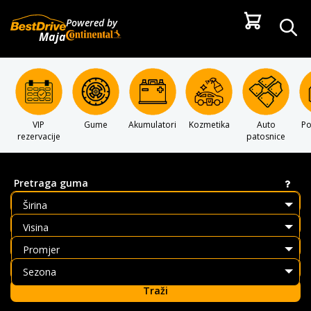
Powered by
Maja
VIP
Gume
Akumulatori
Kozmetika
Auto
P
rezervacije
patosnice
Pretraga guma
Širina
Visina
Promjer
Sezona
Traži