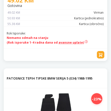
49.02 KM
Gotovina
49.02 KM
Virman
50.93 KM
Kartica (jednokratno)
55.38 KM
Kartica (obročno)
Rok Isporuke:
Nemamo odmah na stanju
(Rok isporuke 1-4 radna dana od
avansne uplate)
PATOSNICE TEPIH TIPSKE BMW SERIJA 5 (E34) 1988-1995
-23%