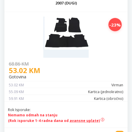
2007 (DUGI)
-23%
68.86 KM
53.02 KM
Gotovina
53.02 KM
Virman
55.09 KM
Kartica (jednokratno)
59.91 KM
Kartica (obročno)
Rok Isporuke:
Nemamo odmah na stanju
(Rok isporuke 1-4 radna dana od
avansne uplate)