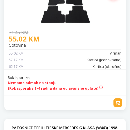
71.46 KM
55.02 KM
Gotovina
55.02 KM
Virman
57.17 KM
Kartica (jednokratno)
62.17 KM
Kartica (obročno)
Rok Isporuke:
Nemamo odmah na stanju
(Rok isporuke 1-4 radna dana od
avansne uplate)
PATOSNICE TEPIH TIPSKE MERCEDES G KLASA (W463) 1998-