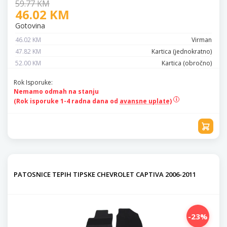
59.77 KM
46.02 KM
Gotovina
46.02 KM
Virman
47.82 KM
Kartica (jednokratno)
52.00 KM
Kartica (obročno)
Rok Isporuke:
Nemamo odmah na stanju
(Rok isporuke 1-4 radna dana od
avansne uplate)
PATOSNICE TEPIH TIPSKE CHEVROLET CAPTIVA 2006-2011
-23%