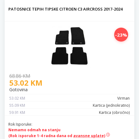
PATOSNICE TEPIH TIPSKE CITROEN C3 AIRCROSS 2017-2024
-23%
68.86 KM
53.02 KM
Gotovina
53.02 KM
Virman
55.09 KM
Kartica (jednokratno)
59.91 KM
Kartica (obročno)
Rok Isporuke:
Nemamo odmah na stanju
(Rok isporuke 1-4 radna dana od
avansne uplate)