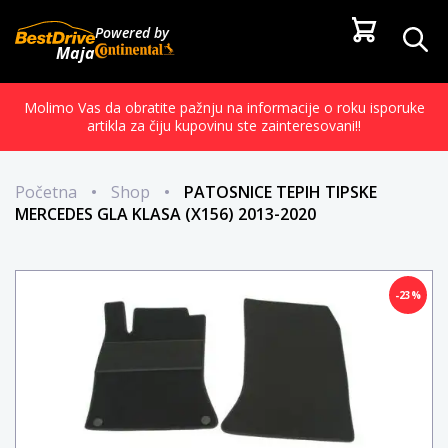
Powered by
Maja
Molimo Vas da obratite pažnju na informacije o roku isporuke
artikla za čiju kupovinu ste zainteresovani!!
Početna
•
Shop
•
PATOSNICE TEPIH TIPSKE
MERCEDES GLA KLASA (X156) 2013-2020
-23%