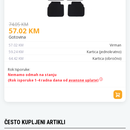
74.05 KM
57.02 KM
Gotovina
57.02 KM
Virman
59.24 KM
Kartica (jednokratno)
64.42 KM
Kartica (obročno)
Rok Isporuke:
Nemamo odmah na stanju
(Rok isporuke 1-4 radna dana od
avansne uplate)
ČESTO KUPLJENI ARTIKLI