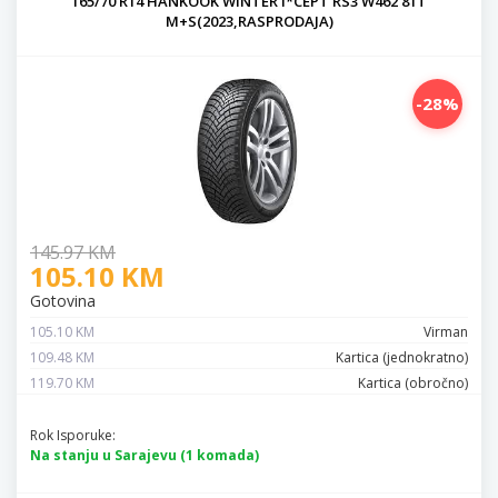
165/70 R14 HANKOOK WINTER I*CEPT RS3 W462 81T
M+S(2023,RASPRODAJA)
-28%
145.97 KM
105.10 KM
Gotovina
105.10 KM
Virman
109.48 KM
Kartica (jednokratno)
119.70 KM
Kartica (obročno)
Rok Isporuke:
Na stanju u Sarajevu (1 komada)