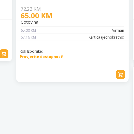
72.22 KM
65.00 KM
Gotovina
65.00 KM
Virman
67.16 KM
Kartica (jednokratno)
Rok Isporuke:
Provjerite dostupnost!