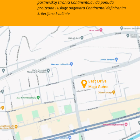
partnerskoj stranici Continentala i da ponuda
proizvoda i usluge odgovara Continental definiranim
kriterijima kvalitete.
Best Drive
Maja Gume