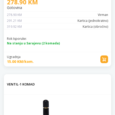
278.90 KM
Gotovina
278.90 KM
Virman
291.21 KM
Kartica (jednokratno)
319.92 KM
Kartica (obročno)
Rok Isporuke:
Na stanju u Sarajevu (2 komada)
Ugradnja
15.00 KM/kom.
VENTIL-1 KOMAD