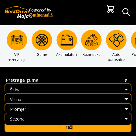
Powered by
Maja
VIP
Gume
Akumulatori
Kozmetika
Auto
P
rezervacije
patosnice
Pretraga guma
Širina
Visina
Promjer
Sezona
Traži